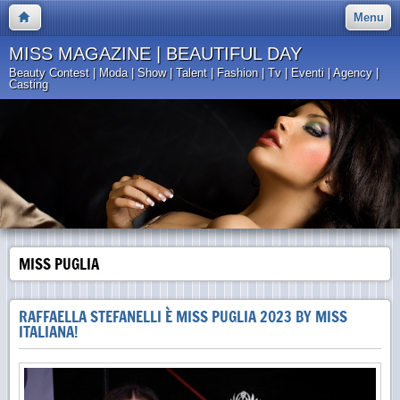
Menu
MISS MAGAZINE | BEAUTIFUL DAY
Beauty Contest | Moda | Show | Talent | Fashion | Tv | Eventi | Agency |
Casting
MISS PUGLIA
RAFFAELLA STEFANELLI È MISS PUGLIA 2023 BY MISS
ITALIANA!