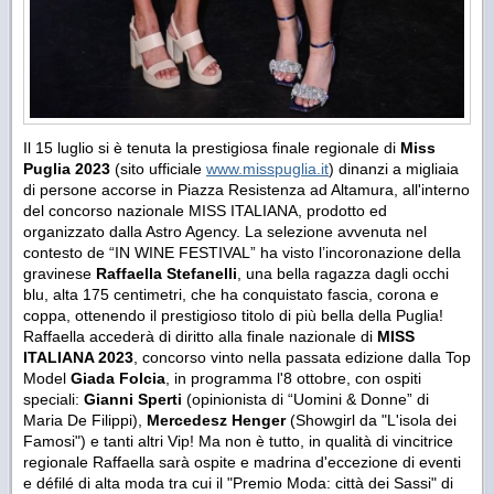
Il 15 luglio si è tenuta la prestigiosa finale regionale di
Miss
Puglia 2023
(sito ufficiale
www.misspuglia.it
) dinanzi a migliaia
di persone accorse in Piazza Resistenza ad Altamura, all'interno
del concorso nazionale MISS ITALIANA, prodotto ed
organizzato dalla Astro Agency. La selezione avvenuta nel
contesto de “IN WINE FESTIVAL” ha visto l’incoronazione della
gravinese
Raffaella Stefanelli
, una bella ragazza dagli occhi
blu, alta 175 centimetri, che ha conquistato fascia, corona e
coppa, ottenendo il prestigioso titolo di più bella della Puglia!
Raffaella accederà di diritto alla finale nazionale di
MISS
ITALIANA 2023
, concorso vinto nella passata edizione dalla Top
Model
Giada Folcia
, in programma l'8 ottobre, con ospiti
speciali:
Gianni Sperti
(opinionista di “Uomini & Donne” di
Maria De Filippi),
Mercedesz Henger
(Showgirl da "L'isola dei
Famosi") e tanti altri Vip! Ma non è tutto, in qualità di vincitrice
regionale Raffaella sarà ospite e madrina d'eccezione di eventi
e défilé di alta moda tra cui il "Premio Moda: città dei Sassi" di